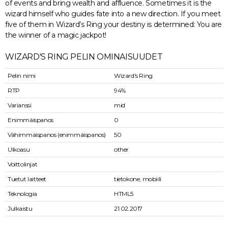
of events and bring wealth and affluence. Sometimes it is the
wizard himself who guides fate into a new direction. If you meet
five of them in Wizard’s Ring your destiny is determined: You are
the winner of a magic jackpot!
WIZARD'S RING PELIN OMINAISUUDET
Pelin nimi
Wizard's Ring
RTP
94%
Varianssi
mid
Enimmäispanos
0
Vähimmäispanos (enimmäispanos)
50
Ulkoasu
other
Voittolinjat
Tuetut laitteet
tietokone, mobiili
Teknologia
HTML5
Julkaistu
21.02.2017