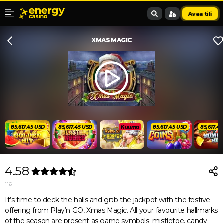
Avaa tili
XMAS MAGIC
87,373.69 USD
87,373.69 USD
Kuuma
87,373.69 USD
87,373.6
4.58
116
It’s time to deck the halls and grab the jackpot with the festive
offering from Play’n GO, Xmas Magic. All your favourite hallmarks
of the season are present as game symbols; mistletoe, candy