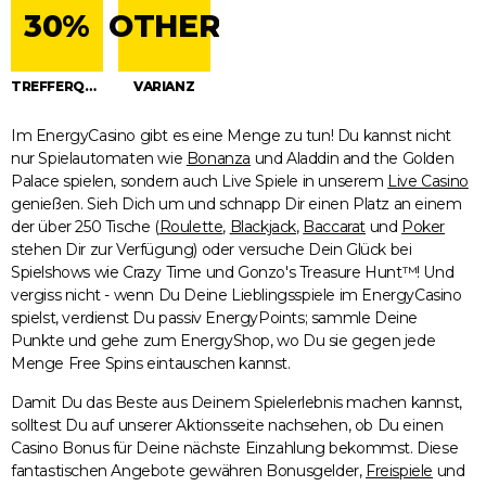
30%
OTHER
TREFFERQUOTE
VARIANZ
Im EnergyCasino gibt es eine Menge zu tun! Du kannst nicht
nur Spielautomaten wie
Bonanza
und Aladdin and the Golden
Palace spielen, sondern auch Live Spiele in unserem
Live Casino
genießen. Sieh Dich um und schnapp Dir einen Platz an einem
der über 250 Tische (
Roulette
,
Blackjack
,
Baccarat
und
Poker
stehen Dir zur Verfügung) oder versuche Dein Glück bei
Spielshows wie Crazy Time und Gonzo's Treasure Hunt™! Und
vergiss nicht - wenn Du Deine Lieblingsspiele im EnergyCasino
spielst, verdienst Du passiv EnergyPoints; sammle Deine
Punkte und gehe zum EnergyShop, wo Du sie gegen jede
Menge Free Spins eintauschen kannst.
Damit Du das Beste aus Deinem Spielerlebnis machen kannst,
solltest Du auf unserer Aktionsseite nachsehen, ob Du einen
Casino Bonus für Deine nächste Einzahlung bekommst. Diese
fantastischen Angebote gewähren Bonusgelder,
Freispiele
und