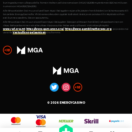
kuningaskunnan ulkopuolella. Tämän Maltan peliviranomaisen (MGA) 1.8.2018 myöntämän B2C-toimiluvan
numero on MGA/B2C/224/2012.
Alle 18-vuotiaiden (tai muun alueellisen täysi-ikäisyyden rajan alle jäävien henkilöiden) on laitonta avata tili
tai pelata EnergyCasinolla. Yhtiö varaa oikeuden pyytää todisteet iästä ja voi poistaa tilin käytöstä siihen
asti kunnes vaadittu ikä on saavutettu.
Alle 18-vuotiaan (tai muun alueellisen täysi-ikäisyyden ikärajan alittavan henkilön) rahapelaaminen on
rikos. Rahapelaaminen voi aiheuttaa riippuvuutta. Pelaa vastuullisesti. Voit ottaa yhteyttä
www.rgf.org.mt
,
https://www.gam-anon.org/
,
https://www.gamblingtherapy.org
-järjestöön tai
vierailla
Vastuullisen pelaamisen
sivullamme.
© 2026 ENERGYCASINO