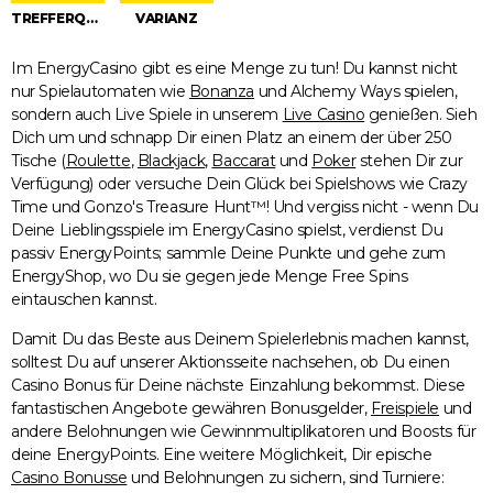
TREFFERQUOTE
VARIANZ
Im EnergyCasino gibt es eine Menge zu tun! Du kannst nicht
nur Spielautomaten wie
Bonanza
und Alchemy Ways spielen,
sondern auch Live Spiele in unserem
Live Casino
genießen. Sieh
Dich um und schnapp Dir einen Platz an einem der über 250
Tische (
Roulette
,
Blackjack
,
Baccarat
und
Poker
stehen Dir zur
Verfügung) oder versuche Dein Glück bei Spielshows wie Crazy
Time und Gonzo's Treasure Hunt™! Und vergiss nicht - wenn Du
Deine Lieblingsspiele im EnergyCasino spielst, verdienst Du
passiv EnergyPoints; sammle Deine Punkte und gehe zum
EnergyShop, wo Du sie gegen jede Menge Free Spins
eintauschen kannst.
Damit Du das Beste aus Deinem Spielerlebnis machen kannst,
solltest Du auf unserer Aktionsseite nachsehen, ob Du einen
Casino Bonus für Deine nächste Einzahlung bekommst. Diese
fantastischen Angebote gewähren Bonusgelder,
Freispiele
und
andere Belohnungen wie Gewinnmultiplikatoren und Boosts für
deine EnergyPoints. Eine weitere Möglichkeit, Dir epische
Casino Bonusse
und Belohnungen zu sichern, sind Turniere: