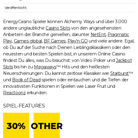
Veröffentlicht
EnergyCasino Spieler können Alchemy Ways und über 3.000
andere unglaubliche
Casino Slots
von den angesehensten
Anbietern der Branche genießen, darunter
NetEnt
,
Pragmatic
Play
,
Games global
,
BF Games
,
Play'n GO
und viele andere. Egal,
ob Du auf der Suche nach Deinen Lieblingsklassikern oder den
neuesten und besten Spielen bist, in unserem Online Casino
findest Du alles, was Du brauchst: von Video Poker und
Jackpot
Slots
bis hin zu
Megaways
™ Hits und den heißesten
Neuerscheinungen. Du kannst zeitlose Klassiker wie
Starburst
™
und
Book of Dead
spielen oder eintauchen und die Tiefen der
innovativsten Funktionen in Spielen wie Laser Fruit und
Reactoonz
erkunden.
SPIEL-FEATURES
30%
OTHER