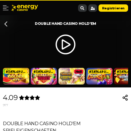
Registrieren
DOUBLE HAND CASINO HOLD'EM
87,874.49 USD
87,874.49 USD
Heiß
87,874.49 USD
4.09
977
DOUBLE HAND CASINO HOLD'EM
SPIELEIGENSCHAFTEN