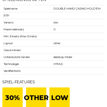
Spielname
DOUBLE HAND CASINO HOLD'EM
RTP
Varianz
low
Maximaleinsatz
0
Min. Einsatz (Max. Einatz)
Layout
other
Gewinnlinien
Unterstützte Geräte
desktop, Mobil
Technologie
HTML5
Veröffentlicht
SPIEL-FEATURES
30%
OTHER
LOW