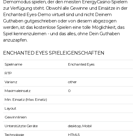
Demomodus spielen, der den meisten EnergyCasino-Spielern
zur Verfügung steht. Obwohl alle Gewinne und Einsätze in der
Enchanted Eyes-Demo virtuell sind und nicht Deinem
Guthaben gutgeschrieben oder von diesem abgezogen
werden, ist das kostenlose Spielen eine tolle Möglichkeit, das
Spiel kennenzulernen - und das alles, ohne Dein Guthaben
anzuzapfen.
ENCHANTED EYES SPIELEIGENSCHAFTEN
Spielname
Enchanted Eyes
RTP
Varianz
other
Maximaleinsatz
0
Min. Einsatz (Max. Einatz)
Layout
Gewinnlinien
Unterstützte Geräte
desktop, Mobil
Technologie
HTML5