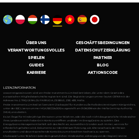
ÜBER UNS
GESCHÄFTSBEDINGUNGEN
VERANTWORTUNGSVOLLES
DATENSCHUTZERKLÄRUNG
SPIELEN
PARTNER
GUIDES
BLOG
KARRIERE
AKTIONSCODE
LIZENZINFORMATION
www.energycasino.com wird von Probe Investments Limited betrieben, die unter dem Gesetz des
europäischen Mitgliedstaats Malta registriert sind. Die Registrierungsnummer lautet: C51749 mit der
Adresse: No. 2, TRIQ GERALDU FARRUGIA, ZEBBUG, ZBG 4351, Malta.
Probe Investments Limited ist lizenziert Glücksspiel für Kunden außerhalb des Vereinigten Königreiches,
unter der B2C Lizenznummer MGA/B2C/224/2012 ausgestellt am 01.08.2018 von der Malta Gaming Authority
(MGA), anzubieten.
Es ist illegal für Minderjährige (Personen unter 18 Jahren, oder die noch nicht das gesetzliche Mindestalter
ihres Landes erreicht haben) ein Konto zu eröffnen und/oder im EnergyCasino zu spielen. Das
EnergyCasino Management behält sich das Recht vor, aus welchen Gründen auch immer, wenn es für
erforderlich gehalten wird, Dokumente zur Identitätsverifizierung, wie Altersnachweis der Person
anzufordern und das entsprechende Konto bis zum erbrachten Nachweis zu sperren.
Glücksspiel unter 18 Jahren (oder dem gesetzlichen Mindestalter, abhängig von der Region) ist eine