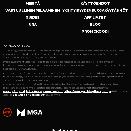
MEISTÄ
KÄYTTÖEHDOT
VASTUULLINEN PELAAMINEN
YKSITYISYYDENSUOJAKÄYTÄNNÖT
GUIDES
AFFILIATET
URA
BLOG
PROMOKOODI
TOIMILUVAN TIEDOT
www.energycasino.comia on Euroopan unionin jäsenvaltio Maltan lakien alla rekisteröidyn yhtiön, Probe
Investments Limitedin, hallinnoima. Sen rekisterinumero on C51749 ja rekisteröity osoite No. 2, TRIQ
GERALDU FARRUGIA, ZEBBUG, ZBG 4351, Malta.
Probe Investments Limitedillä on toimilupa tarjota rahapelipalveluita asiakkaille Yhdistyneen
kuningaskunnan ulkopuolella. Tämän Maltan peliviranomaisen (MGA) 1.8.2018 myöntämän B2C-toimiluvan
numero on MGA/B2C/224/2012.
Alle 18-vuotiaiden (tai muun alueellisen täysi-ikäisyyden rajan alle jäävien henkilöiden) on laitonta avata tili
tai pelata EnergyCasinolla. Yhtiö varaa oikeuden pyytää todisteet iästä ja voi poistaa tilin käytöstä siihen
asti kunnes vaadittu ikä on saavutettu.
Alle 18-vuotiaan (tai muun alueellisen täysi-ikäisyyden ikärajan alittavan henkilön) rahapelaaminen on
rikos. Rahapelaaminen voi aiheuttaa riippuvuutta. Pelaa vastuullisesti. Voit ottaa yhteyttä
www.rgf.org.mt
,
https://www.gam-anon.org/
,
https://www.gamblingtherapy.org
-järjestöön tai
vierailla
Vastuullisen pelaamisen
sivullamme.