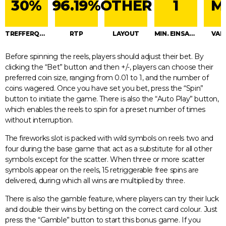
30%
96.19%
OTHER
1
M
TREFFERQUOTE
RTP
LAYOUT
MIN. EINSATZ (MAX. EINATZ)
VAR
Before spinning the reels, players should adjust their bet. By
clicking the “Bet” button and then +/-, players can choose their
preferred coin size, ranging from 0.01 to 1, and the number of
coins wagered. Once you have set you bet, press the “Spin”
button to initiate the game. There is also the “Auto Play” button,
which enables the reels to spin for a preset number of times
without interruption.
The fireworks slot is packed with wild symbols on reels two and
four during the base game that act as a substitute for all other
symbols except for the scatter. When three or more scatter
symbols appear on the reels, 15 retriggerable free spins are
delivered, during which all wins are multiplied by three.
There is also the gamble feature, where players can try their luck
and double their wins by betting on the correct card colour. Just
press the “Gamble” button to start this bonus game. If you