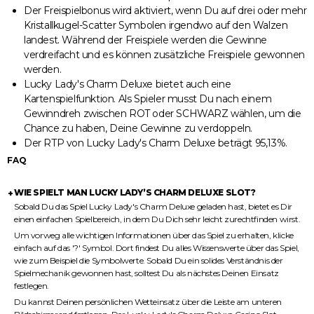
Der Freispielbonus wird aktiviert, wenn Du auf drei oder mehr
Kristallkugel-Scatter Symbolen irgendwo auf den Walzen
landest. Während der Freispiele werden die Gewinne
verdreifacht und es können zusätzliche Freispiele gewonnen
werden.
Lucky Lady's Charm Deluxe bietet auch eine
Kartenspielfunktion. Als Spieler musst Du nach einem
Gewinndreh zwischen ROT oder SCHWARZ wählen, um die
Chance zu haben, Deine Gewinne zu verdoppeln.
Der RTP von Lucky Lady's Charm Deluxe beträgt 95,13%.
FAQ
WIE SPIELT MAN LUCKY LADY’S CHARM DELUXE SLOT?
Sobald Du das Spiel Lucky Lady's Charm Deluxe geladen hast, bietet es Dir
einen einfachen Spielbereich, in dem Du Dich sehr leicht zurechtfinden wirst.
Um vorweg alle wichtigen Informationen über das Spiel zu erhalten, klicke
einfach auf das '?' Symbol. Dort findest Du alles Wissenswerte über das Spiel,
wie zum Beispiel die Symbolwerte. Sobald Du ein solides Verständnis der
Spielmechanik gewonnen hast, solltest Du als nächstes Deinen Einsatz
festlegen.
Du kannst Deinen persönlichen Wetteinsatz über die Leiste am unteren