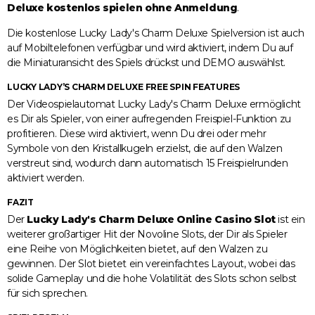
Deluxe kostenlos spielen ohne Anmeldung
.
Die kostenlose Lucky Lady's Charm Deluxe Spielversion ist auch
auf Mobiltelefonen verfügbar und wird aktiviert, indem Du auf
die Miniaturansicht des Spiels drückst und DEMO auswählst.
LUCKY LADY’S CHARM DELUXE FREE SPIN FEATURES
Der Videospielautomat Lucky Lady's Charm Deluxe ermöglicht
es Dir als Spieler, von einer aufregenden Freispiel-Funktion zu
profitieren. Diese wird aktiviert, wenn Du drei oder mehr
Symbole von den Kristallkugeln erzielst, die auf den Walzen
verstreut sind, wodurch dann automatisch 15 Freispielrunden
aktiviert werden.
FAZIT
Der
Lucky Lady's Charm Deluxe Online Casino Slot
ist ein
weiterer großartiger Hit der Novoline Slots, der Dir als Spieler
eine Reihe von Möglichkeiten bietet, auf den Walzen zu
gewinnen. Der Slot bietet ein vereinfachtes Layout, wobei das
solide Gameplay und die hohe Volatilität des Slots schon selbst
für sich sprechen.