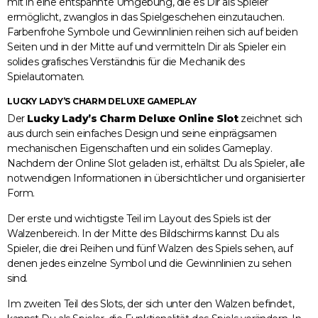
mit in eine entspannte Umgebung, die es Dir als Spieler
ermöglicht, zwanglos in das Spielgeschehen einzutauchen.
Farbenfrohe Symbole und Gewinnlinien reihen sich auf beiden
Seiten und in der Mitte auf und vermitteln Dir als Spieler ein
solides grafisches Verständnis für die Mechanik des
Spielautomaten.
LUCKY LADY’S CHARM DELUXE GAMEPLAY
Der
Lucky Lady’s Charm Deluxe Online Slot
zeichnet sich
aus durch sein einfaches Design und seine einprägsamen
mechanischen Eigenschaften und ein solides Gameplay.
Nachdem der Online Slot geladen ist, erhältst Du als Spieler, alle
notwendigen Informationen in übersichtlicher und organisierter
Form.
Der erste und wichtigste Teil im Layout des Spiels ist der
Walzenbereich. In der Mitte des Bildschirms kannst Du als
Spieler, die drei Reihen und fünf Walzen des Spiels sehen, auf
denen jedes einzelne Symbol und die Gewinnlinien zu sehen
sind.
Im zweiten Teil des Slots, der sich unter den Walzen befindet,