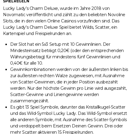
SPIELREGELN
Lucky Lady’s Charm Deluxe, wurde im Jahre 2018 von
Novomatic veröffentlicht und zählt zu den beliebten Novoline
Slots, die in den vielen Online Casinos vorzufinden sind. Das
Lucky Lady's Charm Deluxe Spiel bietet Wilds, Scatter, ein
Kartenspiel und Freispielrunden an.
Der Slot hat ein 5x3 Setup mit 10 Gewinnlinien. Der
Mindesteinsatz beträgt 0,20€ (oder den entsprechenden
Währungsbetrag) für mindestens fünf Gewinnlinien und
0,40€ für alle 10.
Gewinnkombinationen werden von der äußersten linken bis
zur äußersten rechten Walze zugewiesen, mit Ausnahme
von Scatter-Gewinnen, die in jeder Position ausbezahlt
werden. Nur der höchste Gewinn pro Linie wird ausgezahlt,
Scatter-Gewinne und Liniengewinne werden
zusammengezählt.
Es gibt 13 Spiel Symbole, darunter das Kristallkugel-Scatter
und das Wild-Symbol Lucky Lady. Das Wild-Symbol ersetzt
alle anderen Symbole, mit Ausnahme des Scatter-Symbols
und verdoppelt beim Ersetzen Deinen Gewinn. Drei oder
mehr Scatter aktivieren 15 Freispielrunden.