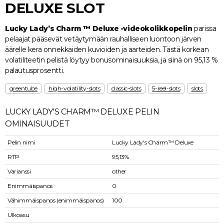
DELUXE SLOT
Lucky Lady’s Charm ™ Deluxe -videokolikkopelin
parissa
pelaajat pääsevät vetäytymään rauhalliseen luontoon järven
äärelle kera onnekkaiden kuvioiden ja aarteiden. Tästä korkean
volatiliteetin pelistä löytyy bonusominaisuuksia, ja siinä on 95,13 %
palautusprosentti.
greentube
high-volatility-slots
classic-slots
5-reel-slots
slots
LUCKY LADY'S CHARM™ DELUXE PELIN
OMINAISUUDET
Pelin nimi
Lucky Lady's Charm™ Deluxe
RTP
95,13%
Varianssi
other
Enimmäispanos
0
Vähimmäispanos (enimmäispanos)
100
Ulkoasu