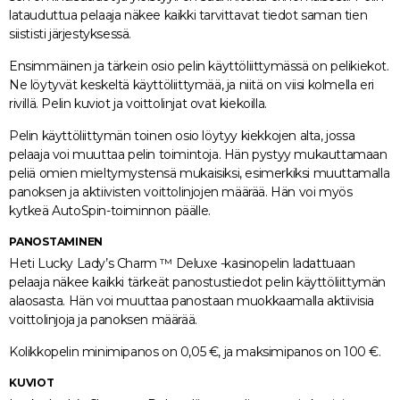
latauduttua pelaaja näkee kaikki tarvittavat tiedot saman tien
siististi järjestyksessä.
Ensimmäinen ja tärkein osio pelin käyttöliittymässä on pelikiekot.
Ne löytyvät keskeltä käyttöliittymää, ja niitä on viisi kolmella eri
rivillä. Pelin kuviot ja voittolinjat ovat kiekoilla.
Pelin käyttöliittymän toinen osio löytyy kiekkojen alta, jossa
pelaaja voi muuttaa pelin toimintoja. Hän pystyy mukauttamaan
peliä omien mieltymystensä mukaisiksi, esimerkiksi muuttamalla
panoksen ja aktiivisten voittolinjojen määrää. Hän voi myös
kytkeä AutoSpin-toiminnon päälle.
PANOSTAMINEN
Heti Lucky Lady’s Charm ™ Deluxe -kasinopelin ladattuaan
pelaaja näkee kaikki tärkeät panostustiedot pelin käyttöliittymän
alaosasta. Hän voi muuttaa panostaan muokkaamalla aktiivisia
voittolinjoja ja panoksen määrää.
Kolikkopelin minimipanos on 0,05 €, ja maksimipanos on 100 €.
KUVIOT