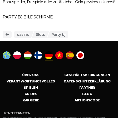
Bonusgelder, Freispiele oder zusätzliches Geld gewinnen kannst!
PARTY BJ BILDSCHIRME
casino
Slots
Party bj
ÜBER UNS
GESCHÄFTSBEDINGUNGEN
VERANTWORTUNGSVOLLES
DATENSCHUTZERKLÄRUNG
SPIELEN
PARTNER
GUIDES
BLOG
KARRIERE
AKTIONSCODE
LIZENZINFORMATION
www.energycasino.com wird von Probe Investments Limited betrieben, die unter dem Gesetz des