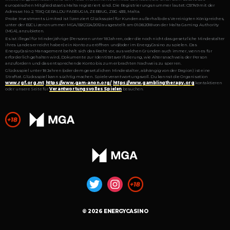
europäischen Mitgliedstaats Malta registriert sind. Die Registrierungsnummer lautet: C51749 mit der
Adresse: No. 2, TRIQ GERALDU FARRUGIA, ZEBBUG, ZBG 4351, Malta.
Probe Investments Limited ist lizenziert Glücksspiel für Kunden außerhalb des Vereinigten Königreiches,
unter der B2C Lizenznummer MGA/B2C/224/2012 ausgestellt am 01.08.2018 von der Malta Gaming Authority
(MGA), anzubieten.
Es ist illegal für Minderjährige (Personen unter 18 Jahren, oder die noch nicht das gesetzliche Mindestalter
ihres Landes erreicht haben) ein Konto zu eröffnen und/oder im EnergyCasino zu spielen. Das
EnergyCasino Management behält sich das Recht vor, aus welchen Gründen auch immer, wenn es für
erforderlich gehalten wird, Dokumente zur Identitätsverifizierung, wie Altersnachweis der Person
anzufordern und das entsprechende Konto bis zum erbrachten Nachweis zu sperren.
Glücksspiel unter 18 Jahren (oder dem gesetzlichen Mindestalter, abhängig von der Region) ist eine
Straftat. Glücksspiel kann süchtig machen. Spiele verantwortungsvoll. Du kannst die Organisation
www.rgf.org.mt
,
https://www.gam-anon.org/
,
https://www.gamblingtherapy.org
kontaktieren
oder unsere Seite für
Verantwortungsvolles Spielen
besuchen.
© 2026 ENERGYCASINO