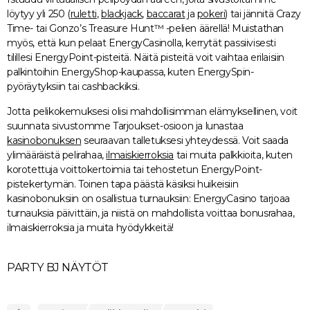
löytyy yli 250 (
ruletti
,
blackjack
,
baccarat
ja
pokeri
) tai jännitä Crazy
Time- tai Gonzo’s Treasure Hunt™ -pelien äärellä! Muistathan
myös, että kun pelaat EnergyCasinolla, kerrytät passiivisesti
tilillesi EnergyPoint-pisteitä. Näitä pisteitä voit vaihtaa erilaisiin
palkintoihin EnergyShop-kaupassa, kuten EnergySpin-
pyöräytyksiin tai cashbackiksi.
Jotta pelikokemuksesi olisi mahdollisimman elämyksellinen, voit
suunnata sivustomme Tarjoukset-osioon ja lunastaa
kasinobonuksen
seuraavan talletuksesi yhteydessä. Voit saada
ylimääräistä pelirahaa,
ilmaiskierroksia
tai muita palkkioita, kuten
korotettuja voittokertoimia tai tehostetun EnergyPoint-
pistekertymän. Toinen tapa päästä käsiksi huikeisiin
kasinobonuksiin on osallistua turnauksiin: EnergyCasino tarjoaa
turnauksia päivittäin, ja niistä on mahdollista voittaa bonusrahaa,
ilmaiskierroksia ja muita hyödykkeitä!
PARTY BJ NÄYTÖT