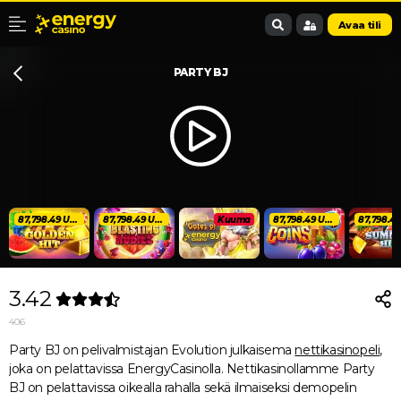
Avaa tili
PARTY BJ
87,798.49 USD
87,798.49 USD
Kuuma
87,798.49 USD
3.42
406
Party BJ on pelivalmistajan Evolution julkaisema
nettikasinopeli
,
joka on pelattavissa EnergyCasinolla. Nettikasinollamme Party
BJ on pelattavissa oikealla rahalla sekä ilmaiseksi demopelin