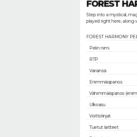
FOREST H
Step into a mystical, mag
played right here, along 
FOREST HARMONY PE
Pelin nimi
RTP
Varianssi
Enimmäispanos
Vähimmäispanos (enim
Ulkoasu
Voittolinjat
Tuetut laitteet