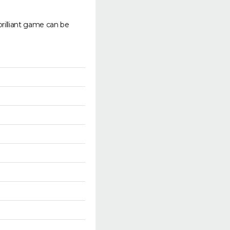
brilliant game can be