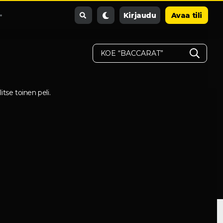
Kirjaudu
Avaa tili
itse toinen peli.