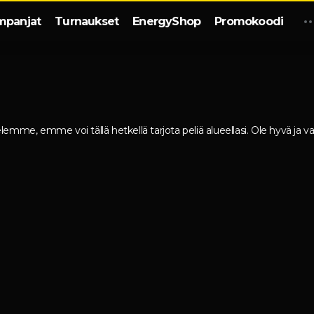
mpanjat
Turnaukset
EnergyShop
Promokoodi
lemme, emme voi tällä hetkellä tarjota peliä alueellasi. Ole hyvä ja val