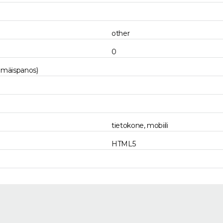
other
0
mäispanos)
tietokone, mobiili
HTML5
ata tuhansia
kolikkopelejä
alan johtavilta tekijöiltä, joten tutustu pel
oltamme löydät ajattomat klassikot, kuten
Starburst
™ ja
Book of Dea
Imperial Riches, Temple of Wealth,
Reactoonz
ja The Dog House
Me
stua toiminnantäyteisiin kolikkopeliturnauksiin ja muihin kasinotapahtumi