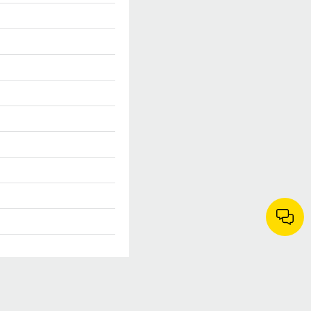
ivalikoimaamme ja pistä
d
, sekä
jättipottipelejä
ja
gaways
™. Parhaiden
in, joista sinulla on