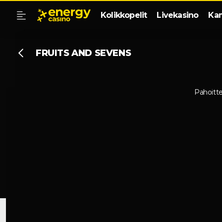
Kolikkopelit
Livekasino
Ka
FRUITS AND SEVENS
Pahoitte