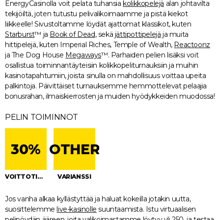
EnergyCasinolla voit pelata tuhansia
kolikkopelejä
alan johtavilta
tekijöiltä, joten tutustu pelivalikoimaamme ja pistä kiekot
liikkeelle! Sivustoltamme löydät ajattomat klassikot, kuten
Starburst
™ ja
Book of Dead
, sekä
jättipottipelejä
ja muita
hittipelejä, kuten Imperial Riches, Temple of Wealth,
Reactoonz
ja The Dog House
Megaways
™. Parhaiden pelien lisäksi voit
osallistua toiminnantäyteisiin kolikkopeliturnauksiin ja muihin
kasinotapahtumiin, joista sinulla on mahdollisuus voittaa upeita
palkintoja. Päivittäiset turnauksemme hemmottelevat pelaajia
bonusrahan, ilmaiskierrosten ja muiden hyödykkeiden muodossa!
PELIN TOIMINNOT
30%
OTHER
VOITTOTIHEYS
VARIANSSI
Jos vanha alkaa kyllästyttää ja haluat kokeilla jotakin uutta,
suosittelemme
live-kasinolle
suuntaamista. Istu virtuaalisen
pelipöydän ääreen, joita valikoimastamme löytyy yli 250, ja testaa