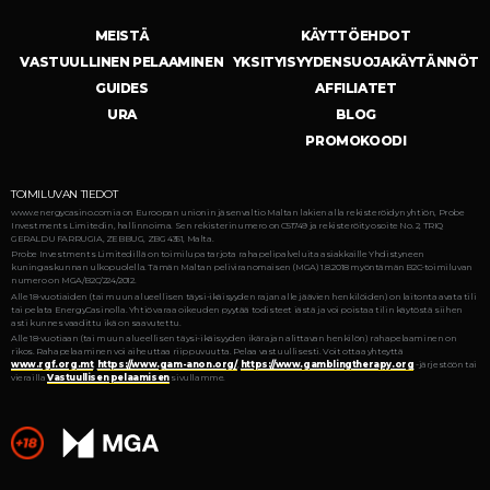
MEISTÄ
KÄYTTÖEHDOT
VASTUULLINEN PELAAMINEN
YKSITYISYYDENSUOJAKÄYTÄNNÖT
GUIDES
AFFILIATET
URA
BLOG
PROMOKOODI
TOIMILUVAN TIEDOT
www.energycasino.comia on Euroopan unionin jäsenvaltio Maltan lakien alla rekisteröidyn yhtiön, Probe
Investments Limitedin, hallinnoima. Sen rekisterinumero on C51749 ja rekisteröity osoite No. 2, TRIQ
GERALDU FARRUGIA, ZEBBUG, ZBG 4351, Malta.
Probe Investments Limitedillä on toimilupa tarjota rahapelipalveluita asiakkaille Yhdistyneen
kuningaskunnan ulkopuolella. Tämän Maltan peliviranomaisen (MGA) 1.8.2018 myöntämän B2C-toimiluvan
numero on MGA/B2C/224/2012.
Alle 18-vuotiaiden (tai muun alueellisen täysi-ikäisyyden rajan alle jäävien henkilöiden) on laitonta avata tili
tai pelata EnergyCasinolla. Yhtiö varaa oikeuden pyytää todisteet iästä ja voi poistaa tilin käytöstä siihen
asti kunnes vaadittu ikä on saavutettu.
Alle 18-vuotiaan (tai muun alueellisen täysi-ikäisyyden ikärajan alittavan henkilön) rahapelaaminen on
rikos. Rahapelaaminen voi aiheuttaa riippuvuutta. Pelaa vastuullisesti. Voit ottaa yhteyttä
www.rgf.org.mt
,
https://www.gam-anon.org/
,
https://www.gamblingtherapy.org
-järjestöön tai
vierailla
Vastuullisen pelaamisen
sivullamme.