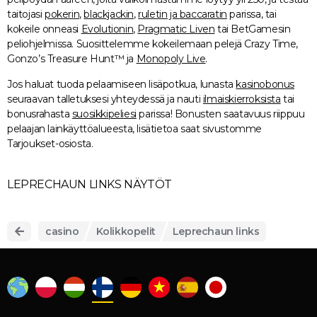
taitojasi
pokerin
,
blackjackin
,
ruletin ja
baccaratin
parissa, tai
kokeile onneasi
Evolutionin
,
Pragmatic Liven
tai BetGamesin
peliohjelmissa. Suosittelemme kokeilemaan pelejä Crazy Time,
Gonzo’s Treasure Hunt™ ja
Monopoly Live
.
Jos haluat tuoda pelaamiseen lisäpotkua, lunasta
kasinobonus
seuraavan talletuksesi yhteydessä ja nauti
ilmaiskierroksista
tai
bonusrahasta
suosikkipeliesi
parissa! Bonusten saatavuus riippuu
pelaajan lainkäyttöalueesta, lisätietoa saat sivustomme
Tarjoukset-osiosta.
LEPRECHAUN LINKS NÄYTÖT
casino
Kolikkopelit
Leprechaun links