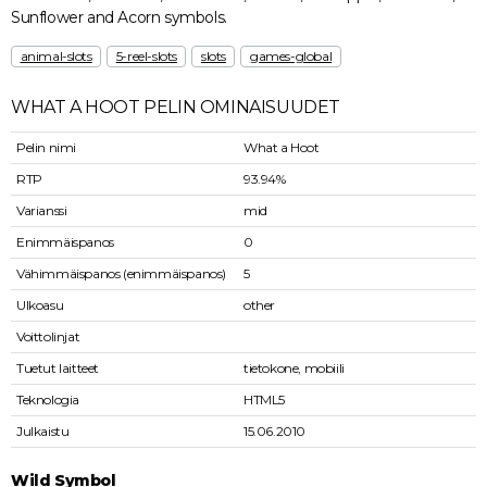
Sunflower and Acorn symbols.
animal-slots
5-reel-slots
slots
games-global
WHAT A HOOT PELIN OMINAISUUDET
Pelin nimi
What a Hoot
RTP
93.94%
Varianssi
mid
Enimmäispanos
0
Vähimmäispanos (enimmäispanos)
5
Ulkoasu
other
Voittolinjat
Tuetut laitteet
tietokone, mobiili
Teknologia
HTML5
Julkaistu
15.06.2010
Wild Symbol